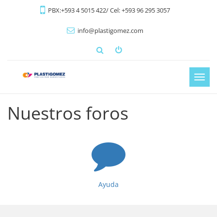
PBX:+593 4 5015 422/ Cel: +593 96 295 3057
info@plastigomez.com
Activ
nave
Nuestros foros
Ayuda