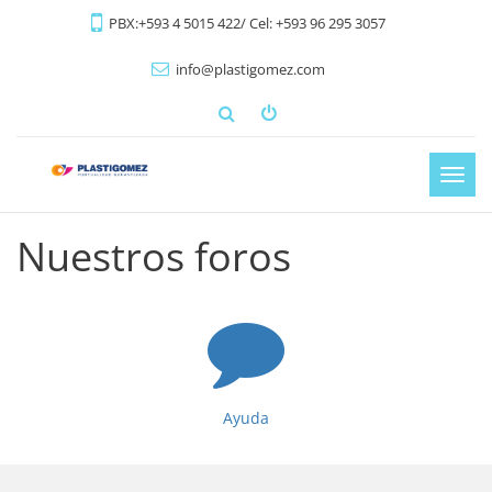
PBX:+593 4 5015 422/ Cel: +593 96 295 3057
info@plastigomez.com
Activ
nave
Nuestros foros
Ayuda