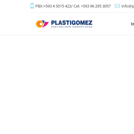
PBX:+593 4 5015 422/ Cel: +593 96 295 3057
info@p
I