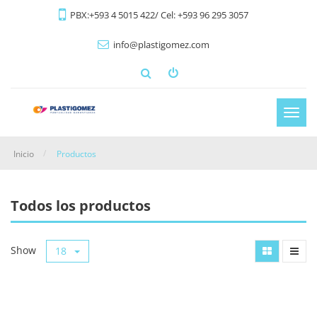
PBX:+593 4 5015 422/ Cel: +593 96 295 3057
info@plastigomez.com
Activ
nave
Inicio
Productos
Todos los productos
Show
18